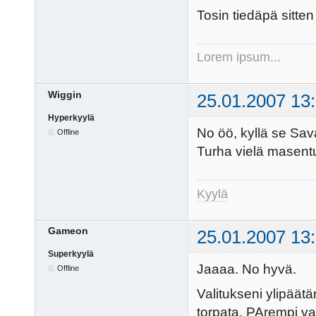
Tosin tiedäpä sitten
Lorem ipsum...
Wiggin
25.01.2007 13
Hyperkyylä
No öö, kyllä se Sav
Offline
Turha vielä masent
Kyylä
Gameon
25.01.2007 13
Superkyylä
Jaaaa. No hyvä.
Offline
Valitukseni ylipäätä
torpata. PArempi vaa