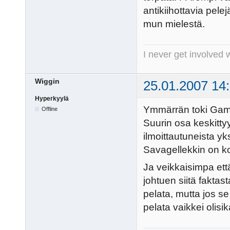
antikiihottavia pelej
mun mielestä.
I never get involved 
Wiggin
25.01.2007 14
Hyperkyylä
Ymmärrän toki Game
Offline
Suurin osa keskitty
ilmoittautuneista y
Savagellekkin on ko
Ja veikkaisimpa että
johtuen siitä faktas
pelata, mutta jos se 
pelata vaikkei olis