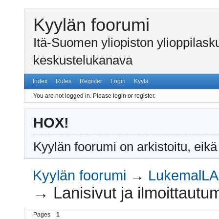
Kyylän foorumi
Itä-Suomen yliopiston ylioppilas
keskustelukanava
Index
Rules
Register
Login
Kyylä
You are not logged in.
Please login or register.
HOX!
Kyylän foorumi on arkistoitu, eikä
Kyylän foorumi
→
LukemalLA-
→
Lanisivut ja ilmoittautu
Pages
1