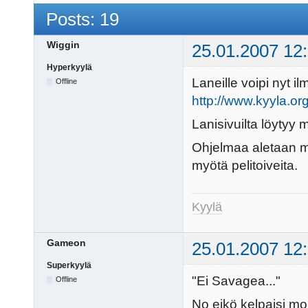
Posts: 19
Wiggin
25.01.2007 12
Hyperkyylä
Laneille voipi nyt ilm
Offline
http://www.kyyla.or
Lanisivuilta löytyy 
Ohjelmaa aletaan mie
myötä pelitoiveita.
Kyylä
Gameon
25.01.2007 12
Superkyylä
"Ei Savagea..."
Offline
No eikö kelpaisi m