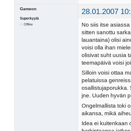
Gameon
28.01.2007 10
Superkyylä
No siis itse asiassa
Offline
sitten sanottu sarkas
lauantaina) olisi ai
voisi olla ihan miele
olisivat suht uusia 
teemapäivä voisi jo
Silloin voisi ottaa
pelatuissa genreissä,
osallistujaporukka. 
jne. Uuden hyvän p
Ongelmallista toki 
aikansa, mikä aiheu
Idea ei kuitenkaan o
harkintaansa jatkos