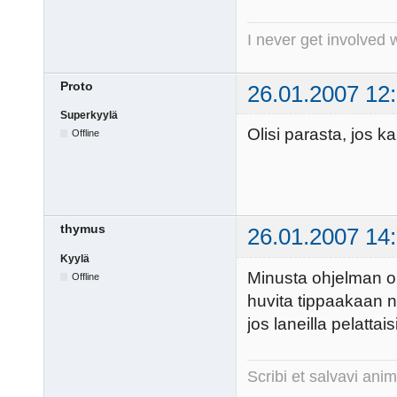
I never get involved 
Proto
26.01.2007 12
Superkyylä
Olisi parasta, jos kai
Offline
thymus
26.01.2007 14
Kyylä
Minusta ohjelman or
Offline
huvita tippaakaan ni
jos laneilla pelattais
Scribi et salvavi a