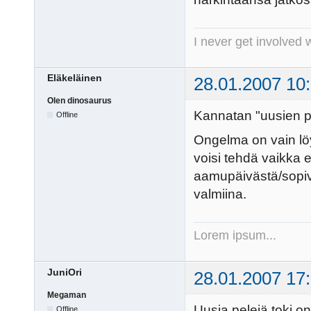
I never get involved 
Eläkeläinen
28.01.2007 10
Olen dinosaurus
Kannatan "uusien pe
Offline
Ongelma on vain löy
voisi tehdä vaikka 
aamupäivästä/sopivis
valmiina.
Lorem ipsum...
JuniOri
28.01.2007 17
Megaman
Uusia pelejä toki 
Offline