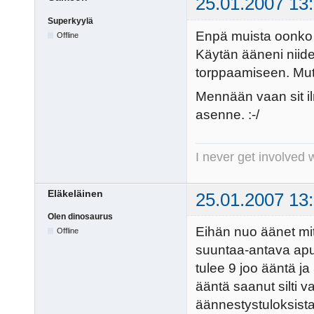
25.01.2007 13
Superkyylä
Enpä muista oonko i
Offline
Käytän ääneni niide
torppaamiseen. Mut
Mennään vaan sit i
asenne. :-/
I never get involved 
Eläkeläinen
25.01.2007 13
Olen dinosaurus
Eihän nuo äänet mi
Offline
suuntaa-antava apu 
tulee 9 joo ääntä ja 
ääntä saanut silti 
äännestystuloksista