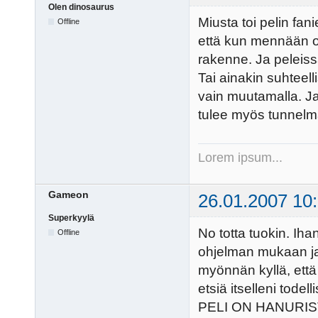
Olen dinosaurus
Miusta toi pelin fa
Offline
että kun mennään 
rakenne. Ja peleis
Tai ainakin suhteel
vain muutamalla. Ja
tulee myös tunnel
Lorem ipsum...
Gameon
26.01.2007 10
Superkyylä
No totta tuokin. Ih
Offline
ohjelman mukaan ja 
myönnän kyllä, että 
etsiä itselleni todel
PELI ON HANURIS