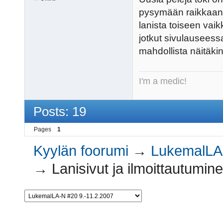
pysymään raikkaana 
lanista toiseen vaik
jotkut sivulauseessa 
mahdollista näitäkin
I'm a medic!
Posts: 19
Pages
1
Kyylän foorumi
→
LukemalLA-
→
Lanisivut ja ilmoittautumin