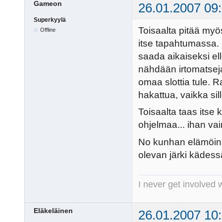
Gameon
26.01.2007 09
Superkyylä
Toisaalta pitää myö
Offline
itse tapahtumassa. M
saada aikaiseksi ell
nähdään irtomatseja 
omaa slottia tule. 
hakattua, vaikka sill
Toisaalta taas itse k
ohjelmaa... ihan vain
No kunhan elämöin ä
olevan järki kädessä
I never get involved 
Eläkeläinen
26.01.2007 10