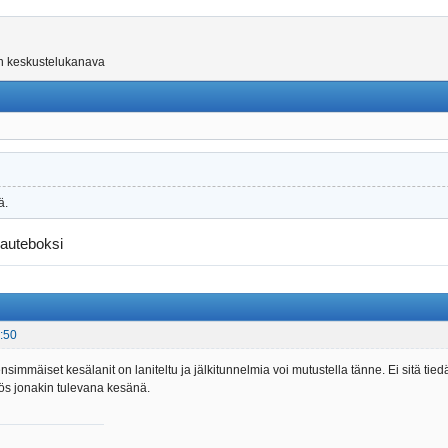
on keskustelukanava
ä.
lauteboksi
:50
nsimmäiset kesälanit on laniteltu ja jälkitunnelmia voi mutustella tänne. Ei sitä ti
myös jonakin tulevana kesänä.