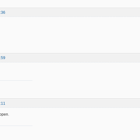
:36
:59
:11
appen.