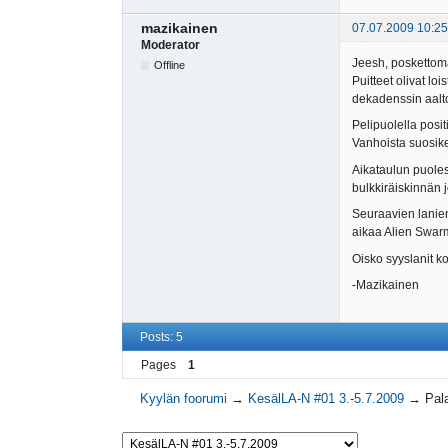
mazikainen
07.07.2009 10:25
Moderator
Jeesh, poskettoman 
Offline
Puitteet olivat lo
dekadenssin aalt
Pelipuolella posit
Vanhoista suosikei
Aikataulun puoles
bulkkiräiskinnän j
Seuraavien lanien
aikaa Alien Swar
Oisko syyslanit ko
-Mazikainen
Posts: 5
Pages
1
Kyylän foorumi
→
KesälLA-N #01 3.-5.7.2009
→
Pal