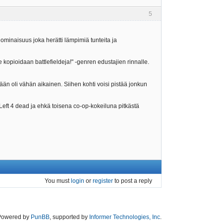
5
 ominaisuus joka herätti lämpimiä tunteita ja
 kopioidaan battlefieldeja!" -genren edustajien rinnalle.
än oli vähän aikainen. Siihen kohti voisi pistää jonkun
eft 4 dead ja ehkä toisena co-op-kokeiluna pitkästä
You must
login
or
register
to post a reply
Powered by
PunBB
, supported by
Informer Technologies, Inc
.