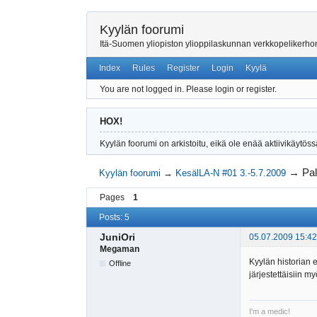
Kyylän foorumi
Itä-Suomen yliopiston ylioppilaskunnan verkkopelikerh
Index
Rules
Register
Login
Kyylä
You are not logged in.
Please login or register.
HOX!
Kyylän foorumi on arkistoitu, eikä ole enää aktiivikäytöss
→
Pa
Kyylän foorumi
→
KesälLA-N #01 3.-5.7.2009
Pages
1
Posts: 5
JuniOri
05.07.2009 15:42
Megaman
Kyylän historian e
Offline
järjestettäisiin 
I'm a medic!