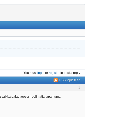
You must
login
or
register
to post a reply
RSS topic feed
1
edä vaikka palautteesta huolimatta tapahtuma