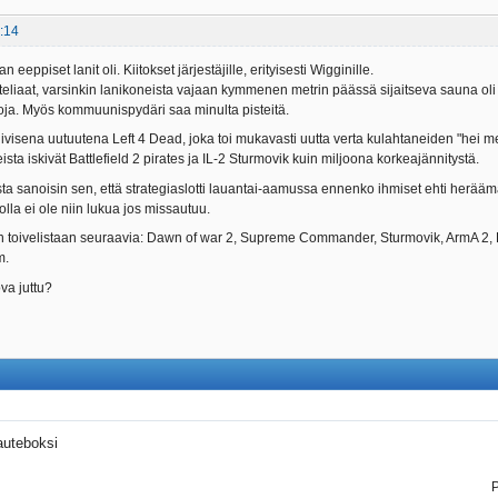
:14
eeppiset lanit oli. Kiitokset järjestäjille, erityisesti Wigginille.
isteliaat, varsinkin lanikoneista vajaan kymmenen metrin päässä sijaitseva sauna oli
oja. Myös kommuunispydäri saa minulta pisteitä.
iivisena uutuutena Left 4 Dead, joka toi mukavasti uutta verta kulahtaneiden "hei me
sta iskivät Battlefield 2 pirates ja IL-2 Sturmovik kuin miljoona korkeajännitystä.
ta sanoisin sen, että strategiaslotti lauantai-aamussa ennenko ihmiset ehti heräämä
olla ei ole niin lukua jos missautuu.
 toivelistaan seuraavia: Dawn of war 2, Supreme Commander, Sturmovik, ArmA 2, L
m.
va juttu?
auteboksi