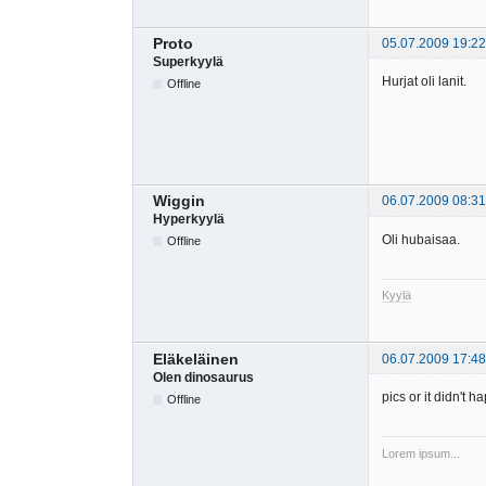
Proto
05.07.2009 19:22
Superkyylä
Hurjat oli lanit.
Offline
Wiggin
06.07.2009 08:31
Hyperkyylä
Oli hubaisaa.
Offline
Kyylä
Eläkeläinen
06.07.2009 17:48
Olen dinosaurus
pics or it didn't h
Offline
Lorem ipsum...