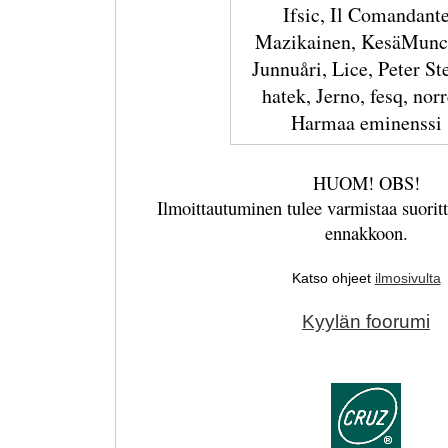
Ifsic, Il Comandant
Mazikainen, KesäMunc
Junnuåri, Lice, Peter St
hatek, Jerno, fesq, norr
Harmaa eminenssi
HUOM! OBS!
Ilmoittautuminen tulee varmistaa suori
ennakkoon.
Katso ohjeet
ilmosivulta
Kyylän foorumi