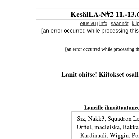
Kesäl
LA
-
N
#2 11.-13.
etusivu
|
info
|
säännöt
|
kil
[an error occurred while processing this d
[an error occurred while processing th
Lanit ohitse! Kiitokset osall
Laneille ilmoittautunee
Siz, Nakk3, Squadron L
Orfiel, macleiska, Rakk
Kardinaali, Wiggin, Po