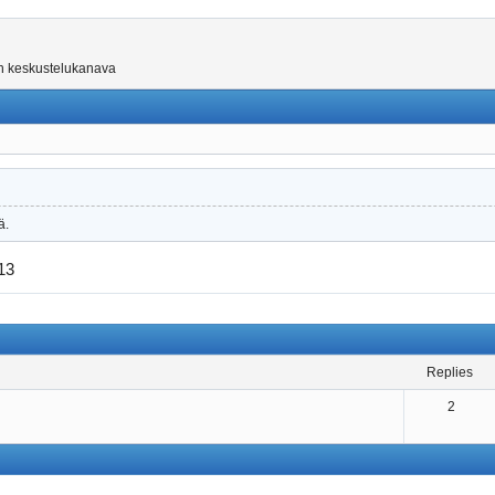
on keskustelukanava
ä.
13
replies
2