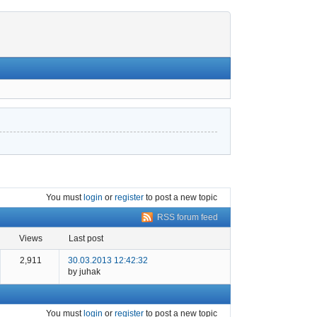
You must
login
or
register
to post a new topic
RSS forum feed
views
last post
2,911
30.03.2013 12:42:32
by juhak
You must
login
or
register
to post a new topic