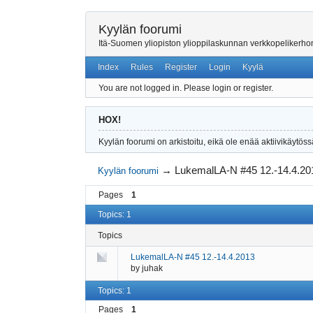
Kyylän foorumi
Itä-Suomen yliopiston ylioppilaskunnan verkkopelikerh
Index
Rules
Register
Login
Kyylä
You are not logged in.
Please login or register.
HOX!
Kyylän foorumi on arkistoitu, eikä ole enää aktiivikäytöss
→
LukemalLA-N #45 12.-14.4.20
Kyylän foorumi
Pages
1
Topics: 1
Topics
LukemalLA-N #45 12.-14.4.2013
by
juhak
Topics: 1
Pages
1