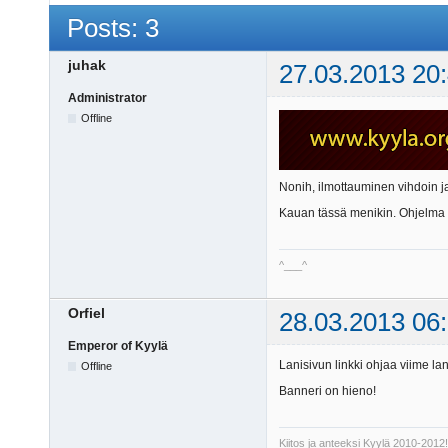
Posts: 3
juhak
27.03.2013 20
Administrator
Offline
Nonih, ilmottauminen vihdoin ja
Kauan tässä menikin. Ohjelma ta
^___^
Orfiel
28.03.2013 06
Emperor of Kyylä
Lanisivun linkki ohjaa viime lan
Offline
Banneri on hieno!
Kiitos ja anteeksi Kyylä 2010-2012