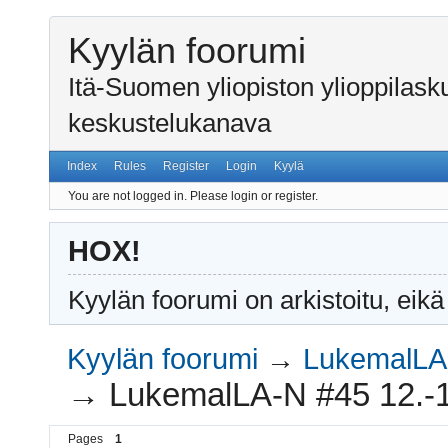
Kyylän foorumi
Itä-Suomen yliopiston ylioppilas
keskustelukanava
Index
Rules
Register
Login
Kyylä
You are not logged in.
Please login or register.
HOX!
Kyylän foorumi on arkistoitu, eikä
Kyylän foorumi
→
LukemalLA-
→
LukemalLA-N #45 12.-
Pages
1