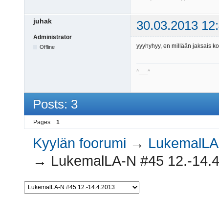
juhak
30.03.2013 12
Administrator
yyyhyhyy, en millään jaksais ko
Offline
^___^
Posts: 3
Pages
1
Kyylän foorumi
→
LukemalLA-
→
LukemalLA-N #45 12.-14.