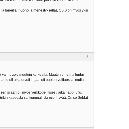
ät sitten ikäänkuin itsestään pois. Ja kun tästä vielä
illä laneilla (huonolla menestyksellä), CS:S on myös yksi
3
ä vain pysyy muutoin korkealla. Muuten ohjelma tuntui
olo oli aika on/off linjaa, off puolen voittaessa, mutta
sen sijaan oli myös verkkopelillisesti aika nappijuttu.
 Erikin kaadosta sai kummallista mielihyvää. On se Soldat