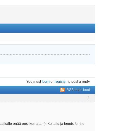
You must
login
or
register
to post a reply
RSS topic feed
1
ikalle enää ensi kerralla :-). Keilailu ja tennis for the