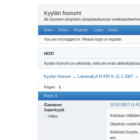
Kyylän foorumi
Itä-Suomen yliopiston ylioppilaskunnan verkkopelikerh
Index
Rules
Register
Login
Kyylä
You are not logged in.
Please login or register.
HOX!
Kyylän foorumi on arkistoitu, eikä ole enää aktiivikäytöss
Kyylän foorumi
→
LukemalLA-N #20 9.-11.2.2007
Pages
1
Posts: 4
Gameon
12.02.2007 11:41
Superkyylä
Katotaan riittääkö
Offline
Olipahan oudot la
Kiitokset Ozzylle,
win.