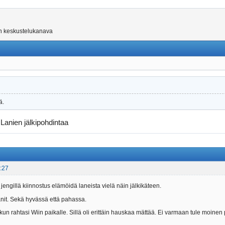
on keskustelukanava
ä.
→
Lanien jälkipohdintaa
:27
 jengillä kiinnostus elämöidä laneista vielä näin jälkikäteen.
nit. Sekä hyvässä että pahassa.
 kun rahtasi Wiin paikalle. Sillä oli erittäin hauskaa mättää. Ei varmaan tule moinen pa