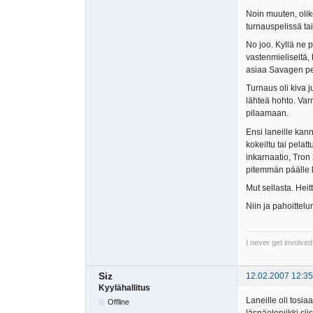
Noin muuten, olik
turnauspelissä tai
No joo. Kyllä ne p
vastenmieliseltä, 
asiaa Savagen p
Turnaus oli kiva 
lähteä hohto. Varm
pilaamaan.
Ensi laneille kanna
kokeiltu tai pela
inkarnaatio, Tron
pitemmän päälle k
Mut sellasta. He
Niin ja pahoittel
I never get involved
Siz
12.02.2007 12:35
Kyylähallitus
Laneille oli tosia
Offline