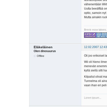
läsnäolopiikki sii
vähenentään Wiitt
Uutta beeäffää on
optio, samoin nyt
Mutta ainakin ruok
Brevis esse laboro,
Eläkeläinen
12.02.2007 12:43
Olen dinosaurus
Oli joo erikoiset 
Offline
Wii oli hieno ilm
menevän enemmän hu
kyllä siellä silti 
Kilpailut olivat m
Tunnelma oli aina
vaan ihan eri pel
Lorem ipsum...