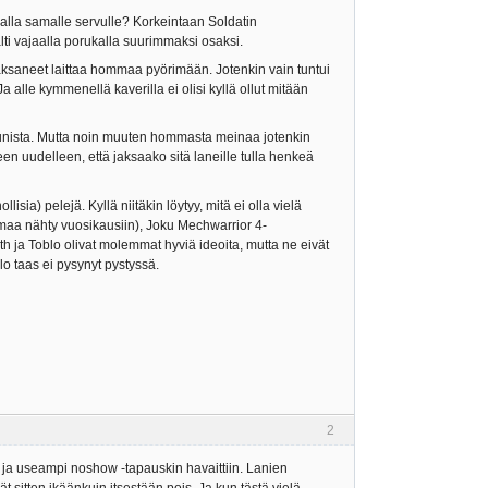
ralla samalle servulle? Korkeintaan Soldatin
kälti vajaalla porukalla suurimmaksi osaksi.
t jaksaneet laittaa hommaa pyörimään. Jotenkin vain tuntui
Ja alle kymmenellä kaverilla ei olisi kyllä ollut mitään
 kaunista. Mutta noin muuten hommasta meinaa jotenkin
en uudelleen, että jaksaako sitä laneille tulla henkeä
lisia) pelejä. Kyllä niitäkin löytyy, mitä ei olla vielä
komaa nähty vuosikausiin), Joku Mechwarrior 4-
th ja Toblo olivat molemmat hyviä ideoita, mutta ne eivät
o taas ei pysynyt pystyssä.
2
lä ja useampi noshow -tapauskin havaittiin. Lanien