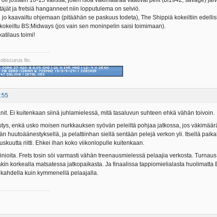
s oli jossain 10-15 välissä, joten isoa väkimäärää vaativat pelit (bf1942, savage) jäiv
äjät ja fretsiä hanganneet niin lopputulema on selviö.
 jo kaavailtu ohjemaan (pitäähän se paskuus todeta), The Shippiä kokeiltiin edellis
 kokeiltu BS:Midways (jos vain sen moninpelin saisi toimimaan).
atilaus toimi!
 obscurus fio.
:55
lanit. Ei kuitenkaan siinä juhlamielessä, mitä tasaluvun suhteen ehkä vähän toivoin.
estys, enkä usko moisen nurkkauksen syövän peleiltä pohjaa jatkossa, jos väkimäär
utoäänestyksellä, ja pelattiinhan siellä sentään pelejä verkon yli. Itsellä paikalla
hauskuutta riitti. Ehkei ihan koko viikonlopulle kuitenkaan.
ainioita. Frets tosin söi varmasti vähän treenausmielessä pelaajia verkosta. Turnaus 
kin korkealla matsatessa jatkopaikasta. Ja finaalissa tappiomielialasta huolimatta
i kahdella kuin kymmenellä pelaajalla.