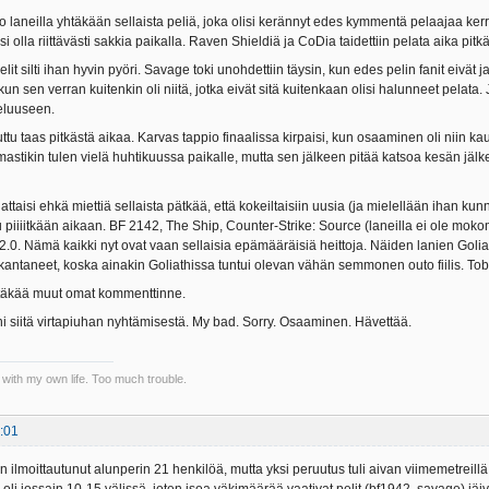
o laneilla yhtäkään sellaista peliä, joka olisi kerännyt edes kymmentä pelaajaa ker
si olla riittävästi sakkia paikalla. Raven Shieldiä ja CoDia taidettiin pelata aika pit
elit silti ihan hyvin pyöri. Savage toki unohdettiin täysin, kun edes pelin fanit eivä
kun sen verran kuitenkin oli niitä, jotka eivät sitä kuitenkaan olisi halunneet pelata. 
eluuseen.
juttu taas pitkästä aikaa. Karvas tappio finaalissa kirpaisi, kun osaaminen oli niin
astikin tulen vielä huhtikuussa paikalle, mutta sen jälkeen pitää katsoa kesän jälke
ttaisi ehkä miettiä sellaista pätkää, että kokeiltaisiin uusia (ja mielellään ihan kunnol
ttu piiiitkään aikaan. BF 2142, The Ship, Counter-Strike: Source (laneilla ei ole mo
 2.0. Nämä kaikki nyt ovat vaan sellaisia epämääräisiä heittoja. Näiden lanien Golia
antaneet, koska ainakin Goliathissa tuntui olevan vähän semmonen outo fiilis. Tobl
ittäkää muut omat kommenttinne.
uni siitä virtapiuhan nyhtämisestä. My bad. Sorry. Osaaminen. Hävettää.
 with my own life. Too much trouble.
:01
an ilmoittautunut alunperin 21 henkilöä, mutta yksi peruutus tuli aivan viimemetreil